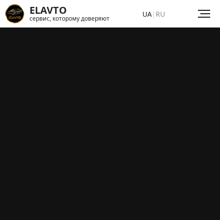
ELAVTO
UA
|
RU
сервис, которому доверяют