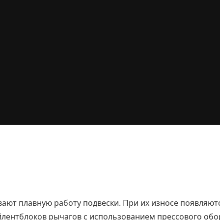
ают плавную работу подвески. При их износе появляютс
лентблоков рычагов с использованием прессового обо