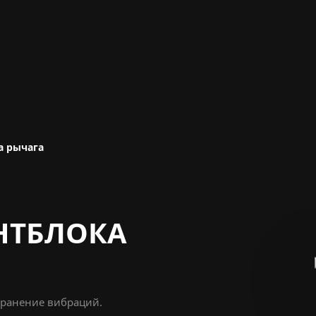
а рычага
НТБЛОКА
транение вибраций.