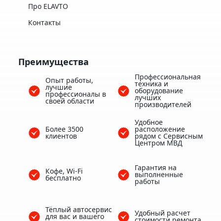
Про ELAVTO
Контакты
Преимущества
Профессиональная
Опыт работы,
техника и
лучшие
оборудование
профессионалы в
лучших
своей области
производителей
Удобное
Более 3500
расположение
клиентов
рядом с Сервисным
Центром МВД
Гарантия на
Кофе, Wi-Fi
выполненные
бесплатно
работы
Тёплый автосервис
Удобный расчет
для вас и вашего
стоимости ремонта