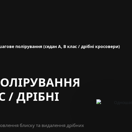
агове полірування (седан A, B клас / дрібні кросовери)
ОЛІРУВАННЯ
С / ДРІБНІ
овлення блиску та видалення дрібних