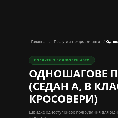
Головна
Послуги з поліровки авто
Однош
ПОСЛУГИ З ПОЛІРОВКИ АВТО
ОДНОШАГОВЕ П
(СЕДАН A, B КЛА
КРОСОВЕРИ)
Швидке одноступеневе полірування для відн
дефектів.