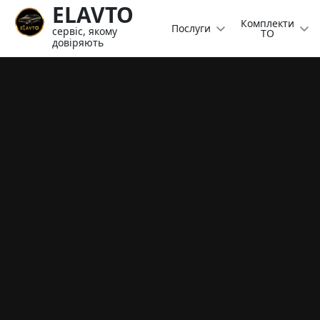
ELAVTO
Комплекти
Послуги
сервіс, якому
ТО
довіряють