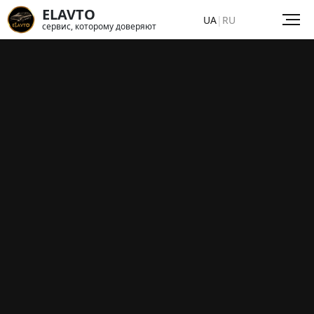
ELAVTO
UA
|
RU
сервис, которому доверяют