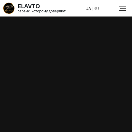
ELAVTO
UA
|
RU
сервис, которому доверяют