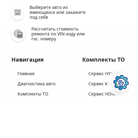
Выберите авто из
имеющихся или закажите
под себя
Рассчитать стоимость
ремонта по VIN-коду или
гос. номеру
Навигация
Комплекты ТО
Главная
Сервис HYUNDAI
Диагностика авто
Сервис KIA
Комплекты ТО
Сервис HONDA
Замена масла
Сервис SUBARU
Диагностика LPI
Сервис TOYOTA
Отзывы
Сервис MAZDA
ПОСЛУГИ АВТОСЕРВІСУ
ELAVTO:
Про ELAVTO