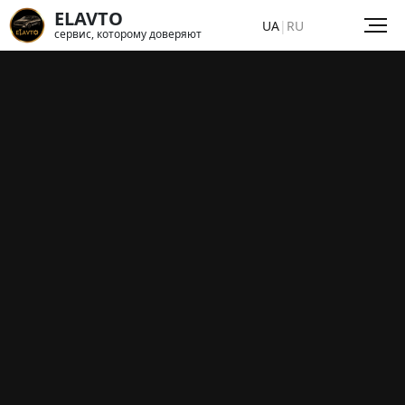
ELAVTO
UA
|
RU
сервис, которому доверяют