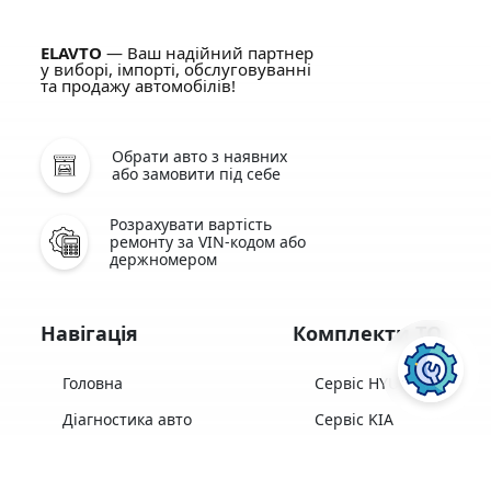
ELAVTO
— Ваш надійний партнер
у виборі, імпорті, обслуговуванні
та продажу автомобілів!
Обрати авто з наявних
або замовити під себе
Розрахувати вартість
ремонту за VIN-кодом або
держномером
Навігація
Комплекти ТО
Головна
Сервіс HYUNDAI
Діагностика авто
Сервіс KIA
Комплекти ТО
Сервіс HONDA