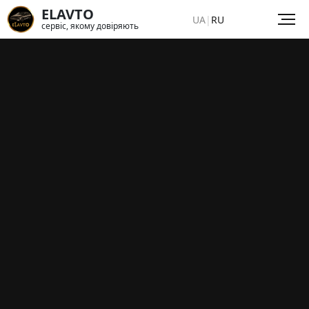
ELAVTO
UA
|
RU
сервіс, якому довіряють