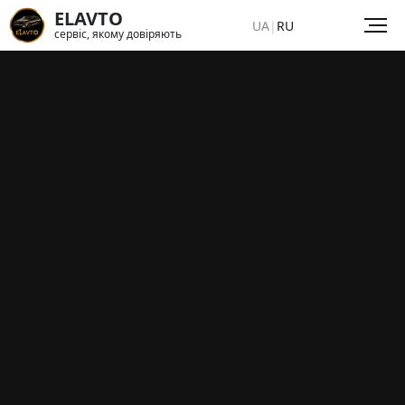
ELAVTO
UA
|
RU
сервіс, якому довіряють