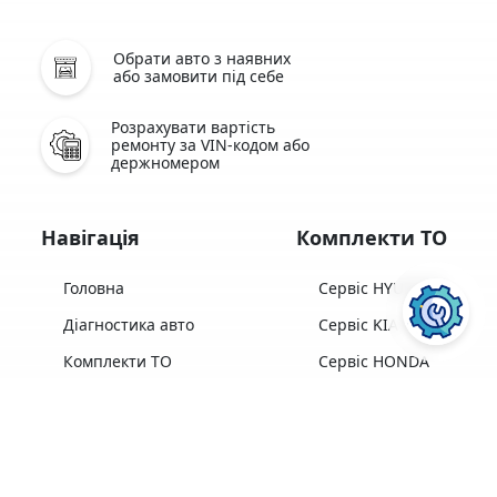
Обрати авто з наявних
або замовити під себе
Розрахувати вартість
ремонту за VIN-кодом або
держномером
Навігація
Комплекти ТО
Головна
Сервіс HYUNDAI
Діагностика авто
Сервіс KIA
Комплекти ТО
Сервіс HONDA
Заміна масла
Сервіс SUBARU
Діагностика LPI
Сервіс TOYOTA
Відгуки
Сервіс MAZDA
ПОСЛУГИ АВТОСЕРВІСУ
ELAVTO: