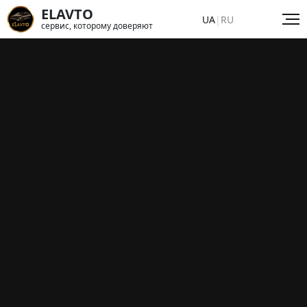
ELAVTO
UA
|
RU
сервис, которому доверяют