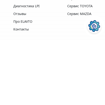
Диагностика LPI
Сервис TOYOTA
Отзывы
Сервис MAZDA
Про ELAVTO
Контакты
Преимущества
Профессиональная
Опыт работы,
техника и
лучшие
ПОСЛУГИ АВТОСЕРВІСУ
ELAVTO:
оборудование
профессионалы в
лучших
своей области
производителей
Удобное
Более 3500
расположение
клиентов
рядом с Сервисным
Центром МВД
Ремонт двигателя
Диагностика
Гарантия на
ПЕРЕЙТИ
ПЕРЕЙТИ
Кофе, Wi-Fi
выполненные
бесплатно
работы