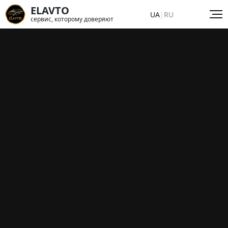
ELAVTO
UA
|
RU
сервис, которому доверяют