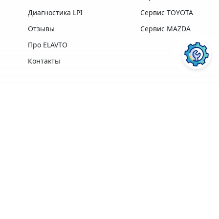
Диагностика LPI
Сервис TOYOTA
Отзывы
Сервис MAZDA
Про ELAVTO
Контакты
Преимущества
Профессиональная
Опыт работы,
техника и
лучшие
ПОСЛУГИ АВТОСЕРВІСУ
ELAVTO:
оборудование
профессионалы в
лучших
своей области
производителей
Удобное
Более 3500
расположение
клиентов
рядом с Сервисным
Центром МВД
Ремонт двигателя
Диагностика
Гарантия на
ПЕРЕЙТИ
ПЕРЕЙТИ
Кофе, Wi-Fi
выполненные
бесплатно
работы