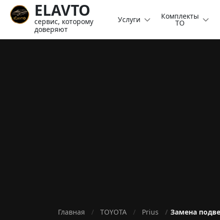
ELAVTO
Комплекты
Услуги
сервис, которому
ТО
доверяют
Главная
TOYOTA
Prius
Замена подв