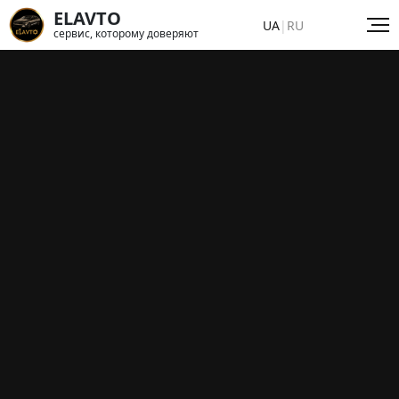
ELAVTO
UA
|
RU
сервис, которому доверяют