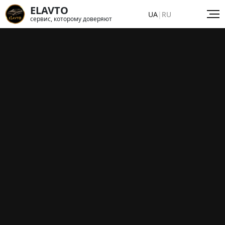
ELAVTO
UA
|
RU
сервис, которому доверяют