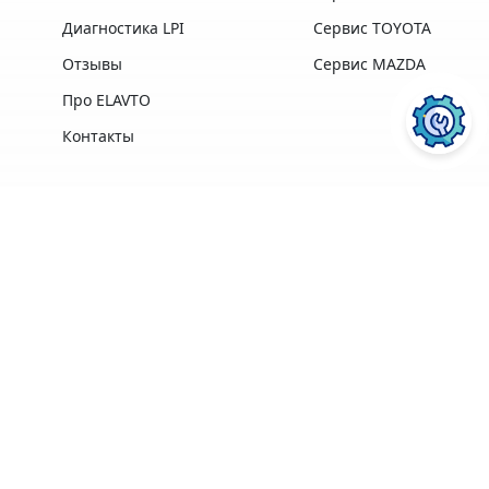
Диагностика LPI
Сервис TOYOTA
Отзывы
Сервис MAZDA
Про ELAVTO
Контакты
Преимущества
Профессиональная
Опыт работы,
техника и
лучшие
ПОСЛУГИ АВТОСЕРВІСУ
ELAVTO:
оборудование
профессионалы в
лучших
своей области
производителей
Удобное
Более 3500
расположение
клиентов
рядом с Сервисным
Центром МВД
Ремонт двигателя
Диагностика
Гарантия на
ПЕРЕЙТИ
ПЕРЕЙТИ
Кофе, Wi-Fi
выполненные
бесплатно
работы