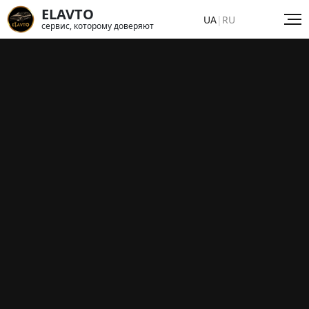
ELAVTO
UA
|
RU
сервис, которому доверяют