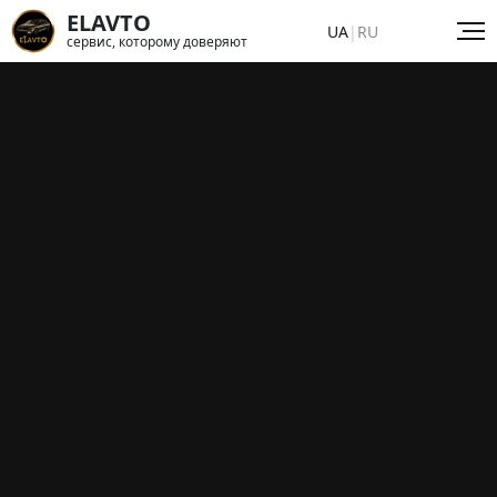
ELAVTO
UA
|
RU
сервис, которому доверяют