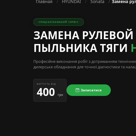
Главная
HYUNDAI
Sonata
Замена ру
СПЕЦІАЛІЗОВАНИЙ СЕРВІС
ЗАМЕНА РУЛЕВОЙ
ПЫЛЬНИКА ТЯГИ
Професійне виконання робіт з дотриманням технічни
дилерське обладнання для точної діагностики та нала
ВАРТІСТЬ ВІД
400
Записатися
грн