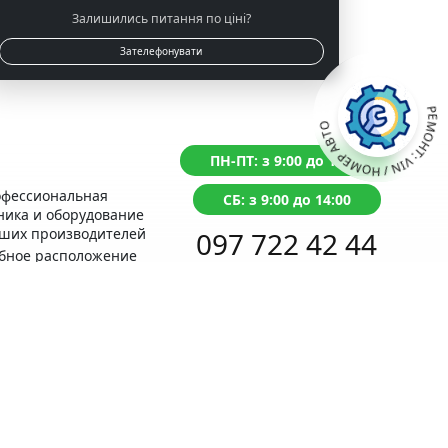
Залишились питання по ціні?
Зателефонувати
РЕМОНТ: VIN / НОМЕР АВТО
ПН-ПТ: з 9:00 до 18:00
фессиональная
СБ: з 9:00 до 14:00
ника и оборудование
ших производителей
097 722 42 44
бное расположение
ом с Сервисным
Перезвоним в течение 1 минуты
нтром МВД
антия на
олненные работы
Задайте
вопрос ONLINE
бный расчет
Написать в Telegram
имости ремонта
 отзывы настоящие,
верьте сами! Лучшее