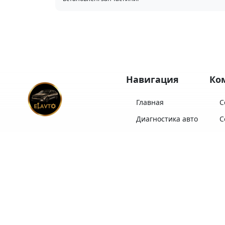
Навигация
Ко
Главная
С
Диагностика авто
С
Комплекты ТО
С
ELAVTO
— Ваш надежный
Замена масла
С
партнер в выборе,
импорте, обслуживании и
Диагностика LPI
С
продаже автомобилей!
Послуги автосервісу
ELAVTO:
Отзывы
С
Выберите авто из
Ремонт двигателя
Про ELAVTO
имеющихся или
Перейти
закажите под себя
Контакты