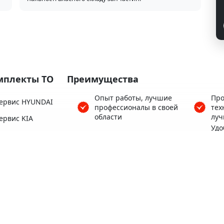
мплекты ТО
Преимущества
Опыт работы, лучшие
Про
ервис HYUNDAI
профессионалы в своей
тех
области
луч
ервис KIA
Удо
ервис HONDA
Более 3500 клиентов
ряд
Це
ервис SUBARU
Гар
Кофе, Wi-Fi бесплатно
ервис TOYOTA
вып
ервис MAZDA
Тёплый автосервис для
Удо
вас и вашего авто
сто
Все
про