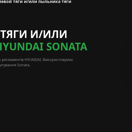
левой тяги и/или пыльника тяги
 ТЯГИ И/ИЛИ
HYUNDAI SONATA
х регламентів
HYUNDAI
. Використовуємо
штування Sonata.