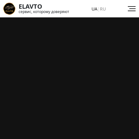
ELAVTO
UA
|
RU
сервис, которому доверяют