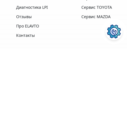
Диагностика LPI
Сервис TOYOTA
Отзывы
Сервис MAZDA
Про ELAVTO
Контакты
Преимущества
Профессиональная
Опыт работы,
техника и
лучшие
ПОСЛУГИ АВТОСЕРВІСУ
ELAVTO:
оборудование
профессионалы в
лучших
своей области
производителей
Удобное
Более 3500
расположение
клиентов
рядом с Сервисным
Центром МВД
Ремонт двигателя
Диагностика
Гарантия на
ПЕРЕЙТИ
ПЕРЕЙТИ
Кофе, Wi-Fi
выполненные
бесплатно
работы