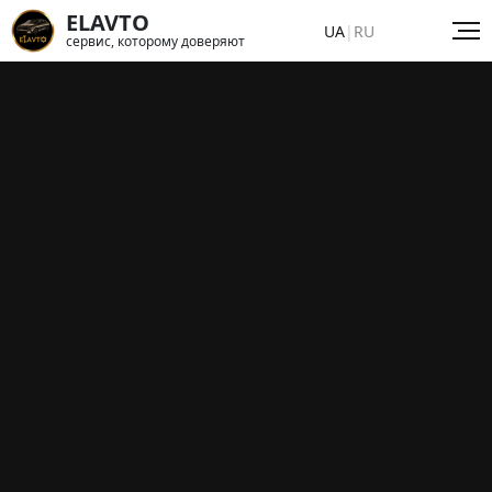
ELAVTO
UA
|
RU
сервис, которому доверяют