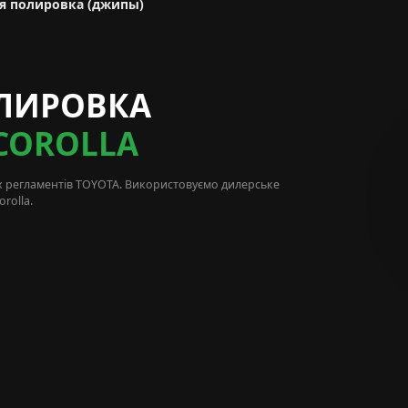
я полировка (джипы)
ЛИРОВКА
COROLLA
х регламентів
TOYOTA
. Використовуємо дилерське
rolla.