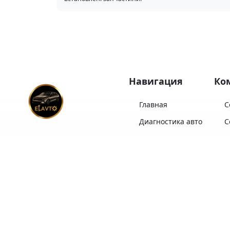
Навигация
Ко
Главная
С
Диагностика авто
С
Комплекты ТО
С
ELAVTO
— Ваш надежный
Замена масла
С
партнер в выборе,
импорте, обслуживании и
Диагностика LPI
С
продаже автомобилей!
Послуги автосервісу
ELAVTO:
Отзывы
С
Выберите авто из
Ремонт двигателя
Про ELAVTO
имеющихся или
Перейти
закажите под себя
Контакты