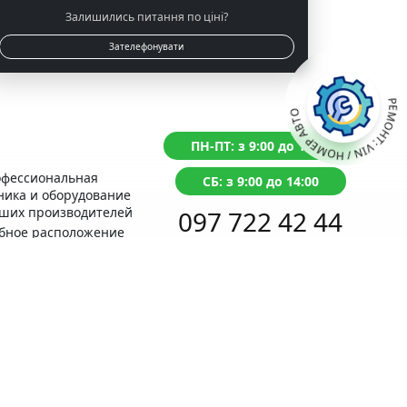
Залишились питання по ціні?
Зателефонувати
РЕМОНТ: VIN / НОМЕР АВТО
ПН-ПТ: з 9:00 до 18:00
фессиональная
СБ: з 9:00 до 14:00
ника и оборудование
ших производителей
097 722 42 44
бное расположение
ом с Сервисным
Перезвоним в течение 1 минуты
нтром МВД
антия на
олненные работы
Задайте
вопрос ONLINE
бный расчет
Написать в Telegram
имости ремонта
 отзывы настоящие,
верьте сами! Лучшее