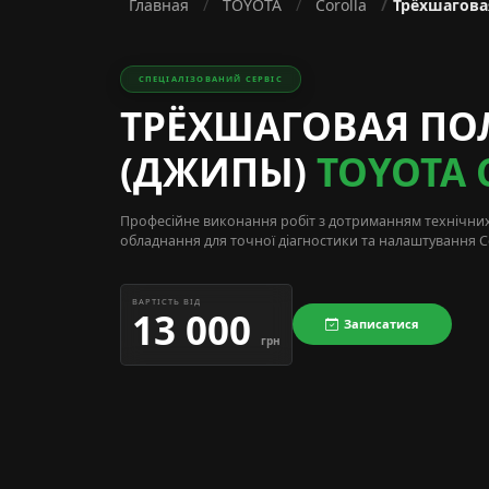
Главная
TOYOTA
Corolla
Трёхшагова
СПЕЦІАЛІЗОВАНИЙ СЕРВІС
ТРЁХШАГОВАЯ ПО
(ДЖИПЫ)
TOYOTA 
Професійне виконання робіт з дотриманням технічни
обладнання для точної діагностики та налаштування Co
ВАРТІСТЬ ВІД
13 000
Записатися
грн