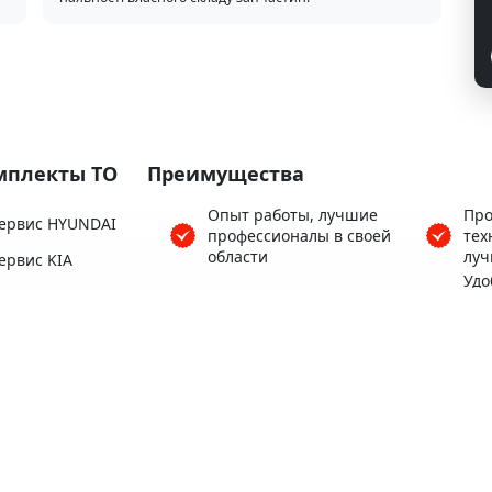
мплекты ТО
Преимущества
Опыт работы, лучшие
Про
ервис HYUNDAI
профессионалы в своей
тех
области
луч
ервис KIA
Удо
ервис HONDA
Более 3500 клиентов
ряд
Це
ервис SUBARU
Гар
Кофе, Wi-Fi бесплатно
ервис TOYOTA
вып
ервис MAZDA
Тёплый автосервис для
Удо
вас и вашего авто
сто
Все
про