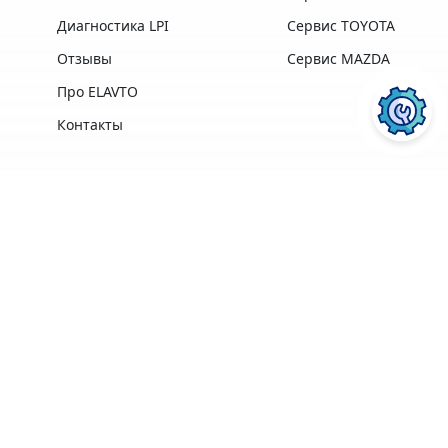
Диагностика LPI
Сервис TOYOTA
Отзывы
Сервис MAZDA
Про ELAVTO
Контакты
Преимущества
Профессиональная
Опыт работы,
техника и
лучшие
ПОСЛУГИ АВТОСЕРВІСУ
ELAVTO:
оборудование
профессионалы в
лучших
своей области
производителей
Удобное
Более 3500
расположение
клиентов
рядом с Сервисным
Центром МВД
Ремонт двигателя
Диагностика
Гарантия на
ПЕРЕЙТИ
ПЕРЕЙТИ
Кофе, Wi-Fi
выполненные
бесплатно
работы