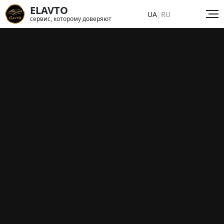
ELAVTO
UA
|
RU
сервис, которому доверяют