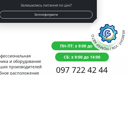
Залишились питання по ціні?
Зателефонувати
РЕМОНТ: VIN / НОМЕР АВТО
ПН-ПТ: з 9:00 до 18:00
фессиональная
СБ: з 9:00 до 14:00
ника и оборудование
ших производителей
097 722 42 44
бное расположение
ом с Сервисным
Перезвоним в течение 1 минуты
нтром МВД
антия на
олненные работы
Задайте
вопрос ONLINE
бный расчет
Написать в Telegram
имости ремонта
 отзывы настоящие,
верьте сами! Лучшее