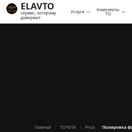
ELAVTO
Комплекты
Услуги
сервис, которому
ТО
доверяют
Главная
TOYOTA
Prius
Полировка фа