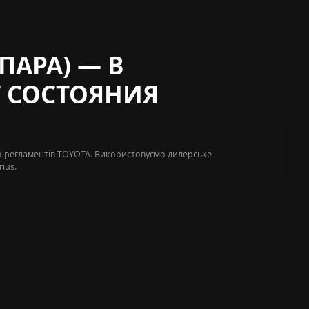
ПАРА) — В
 СОСТОЯНИЯ
х регламентів
TOYOTA
. Використовуємо дилерське
ius.