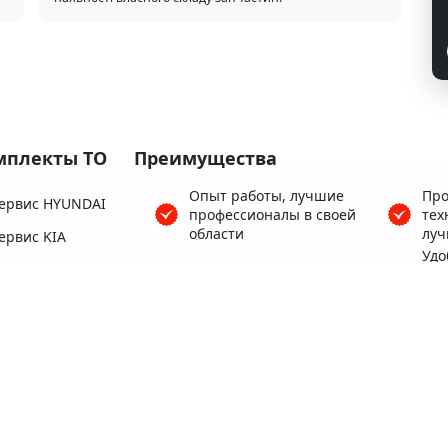
мплекты ТО
Преимущества
Опыт работы, лучшие
Про
ервис HYUNDAI
профессионалы в своей
тех
области
луч
ервис KIA
Удо
ервис HONDA
Более 3500 клиентов
ряд
Це
ервис SUBARU
Гар
Кофе, Wi-Fi бесплатно
ервис TOYOTA
вып
ервис MAZDA
Тёплый автосервис для
Удо
вас и вашего авто
сто
Все
про