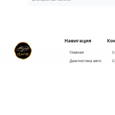
Навигация
Ко
Главная
С
Диагностика авто
С
Комплекты ТО
С
ELAVTO
— Ваш надежный
Замена масла
С
партнер в выборе,
импорте, обслуживании и
Диагностика LPI
С
продаже автомобилей!
Послуги автосервісу
ELAVTO:
Отзывы
С
Выберите авто из
Ремонт двигателя
Про ELAVTO
имеющихся или
Перейти
закажите под себя
Контакты