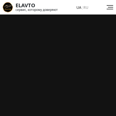
ELAVTO
UA
|
RU
сервис, которому доверяют