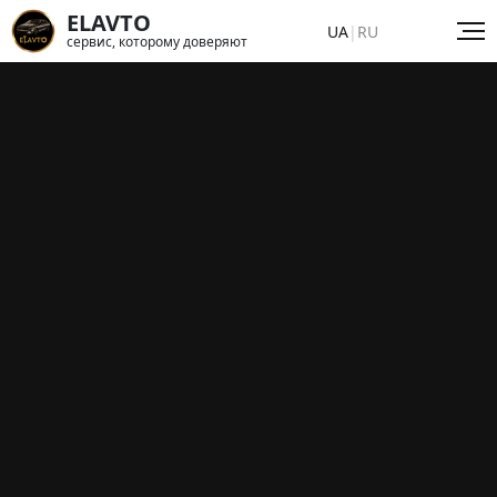
ELAVTO
UA
|
RU
сервис, которому доверяют