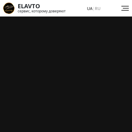
ELAVTO
UA
|
RU
сервис, которому доверяют