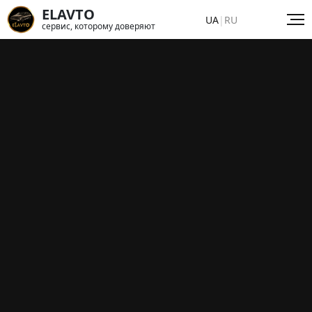
ELAVTO
UA
|
RU
сервис, которому доверяют