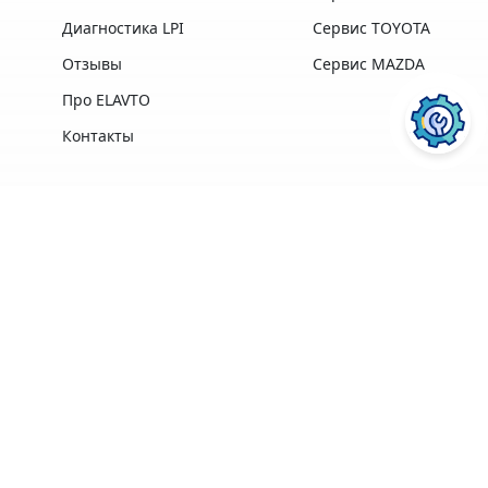
Диагностика LPI
Сервис TOYOTA
Отзывы
Сервис MAZDA
Про ELAVTO
Контакты
Преимущества
Профессиональная
Опыт работы,
техника и
лучшие
ПОСЛУГИ АВТОСЕРВІСУ
ELAVTO:
оборудование
профессионалы в
лучших
своей области
производителей
Удобное
Более 3500
расположение
клиентов
рядом с Сервисным
Центром МВД
Ремонт двигателя
Диагностика
Гарантия на
ПЕРЕЙТИ
ПЕРЕЙТИ
Кофе, Wi-Fi
выполненные
бесплатно
работы