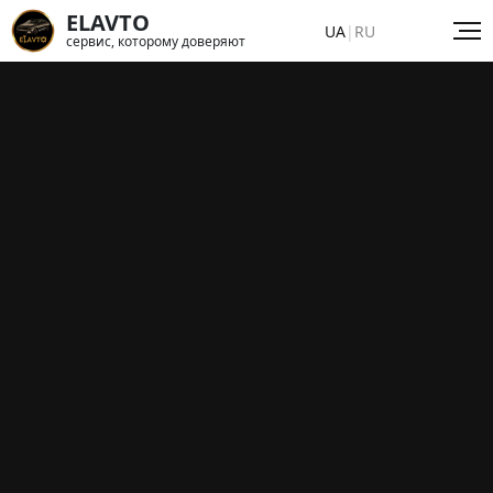
ELAVTO
UA
|
RU
сервис, которому доверяют