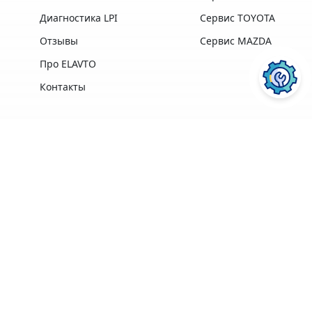
Диагностика LPI
Сервис TOYOTA
Отзывы
Сервис MAZDA
Про ELAVTO
Контакты
Преимущества
Профессиональная
Опыт работы,
техника и
лучшие
ПОСЛУГИ АВТОСЕРВІСУ
ELAVTO:
оборудование
профессионалы в
лучших
своей области
производителей
Удобное
Более 3500
расположение
клиентов
рядом с Сервисным
Центром МВД
Ремонт двигателя
Диагностика
Гарантия на
ПЕРЕЙТИ
ПЕРЕЙТИ
Кофе, Wi-Fi
выполненные
бесплатно
работы