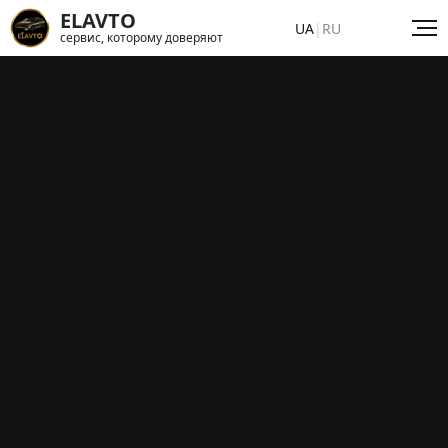
ELAVTO
UA
|
RU
сервис, которому доверяют