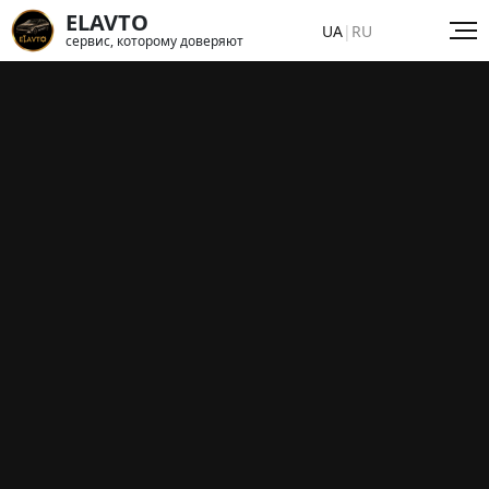
ELAVTO
UA
|
RU
сервис, которому доверяют