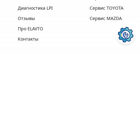
Диагностика LPI
Сервис TOYOTA
Отзывы
Сервис MAZDA
Про ELAVTO
Контакты
Преимущества
Профессиональная
Опыт работы,
техника и
лучшие
ПОСЛУГИ АВТОСЕРВІСУ
ELAVTO:
оборудование
профессионалы в
лучших
своей области
производителей
Удобное
Более 3500
расположение
клиентов
рядом с Сервисным
Центром МВД
Ремонт двигателя
Диагностика
Гарантия на
ПЕРЕЙТИ
ПЕРЕЙТИ
Кофе, Wi-Fi
выполненные
бесплатно
работы