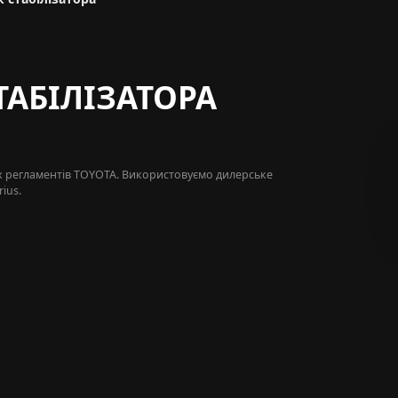
ТАБІЛІЗАТОРА
х регламентів
TOYOTA
. Використовуємо дилерське
ius.