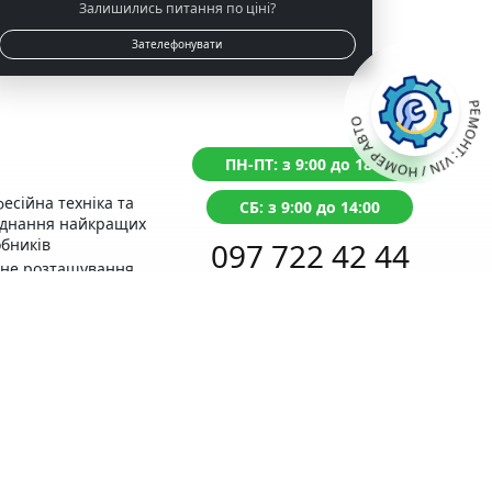
Залишились питання по ціні?
Зателефонувати
РЕМОНТ: VIN / НОМЕР АВТО
ПН-ПТ: з 9:00 до 18:00
есійна техніка та
СБ: з 9:00 до 14:00
аднання найкращих
бників
097 722 42 44
чне розташування
д із Сервісним
Перетелефонуємо протягом 1 хвилини
тром МВС
нтія на виконані
оти
Поставьте
питання ONLINE
ний прорахунок
Написати в Telegram
ості ремонту
відгуки справжні,
вірте самі!
раще місце для