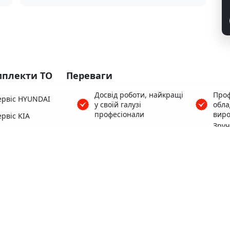
плекти ТО
Переваги
Досвід роботи, найкращі
Проф
ервіс HYUNDAI
у своїй галузі
обл
професіонали
виро
рвіс KIA
Зру
ервіс HONDA
Понад 3500 клієнтів
поря
Цен
ервіс SUBARU
Гара
Кофе, Wi-Fi безкоштовно
ервіс TOYOTA
роб
ервіс MAZDA
Теплий автосервіс для
Зруч
Вас та вашого авто
варт
Всі 
пере
Територія, що
Найк