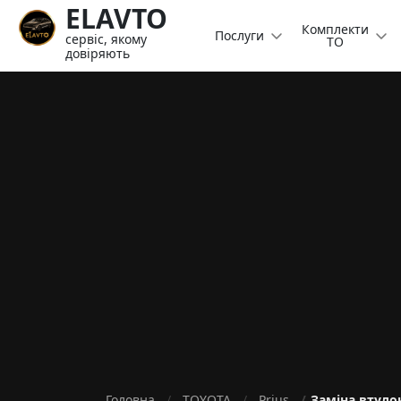
ELAVTO
Комплекти
Послуги
сервіс, якому
ТО
довіряють
Головна
TOYOTA
Prius
Заміна втулок