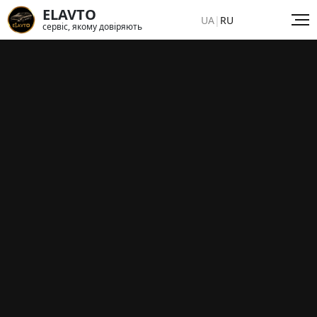
ELAVTO
UA
|
RU
сервіс, якому довіряють