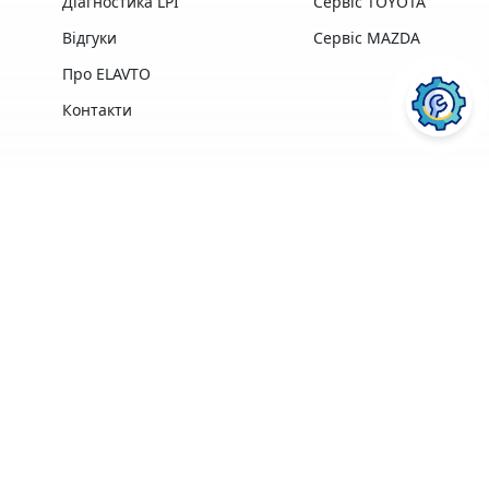
Діагностика LPI
Сервіс TOYOTA
Відгуки
Сервіс MAZDA
Про ELAVTO
Контакти
Переваги
Досвід роботи,
Професійна техніка
найкращі у своїй
та обладнання
ПОСЛУГИ АВТОСЕРВІСУ
ELAVTO:
галузі
найкращих
професіонали
виробників
Зручне
розташування
Понад 3500 клієнтів
поряд із Сервісним
Центром МВС
Ремонт двигуна
Діагностика
Кофе, Wi-Fi
Гарантія на
ПЕРЕЙТИ
ПЕРЕЙТИ
безкоштовно
виконані роботи