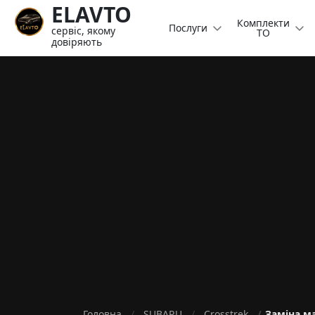
ELAVTO
Комплекти
Послуги
сервіс, якому
ТО
довіряють
Головна
SUBARU
Crosstrek
Заміна ма