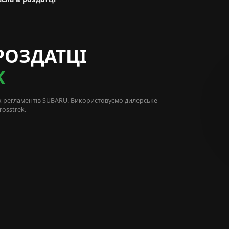
РОЗДАТЦІ
K
х регламентів
SUBARU
. Використовуємо дилерське
osstrek.