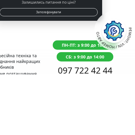
Залишились питання по ціні?
Зателефонувати
РЕМОНТ: VIN / НОМЕР АВТО
ПН-ПТ: з 9:00 до 18:00
есійна техніка та
СБ: з 9:00 до 14:00
аднання найкращих
бників
097 722 42 44
чне розташування
д із Сервісним
Перетелефонуємо протягом 1 хвилини
тром МВС
нтія на виконані
оти
Поставьте
питання ONLINE
ний прорахунок
Написати в Telegram
ості ремонту
відгуки справжні,
вірте самі!
раще місце для