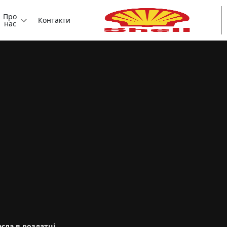
Про
Контакти
нас
сла в роздатці