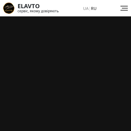
ELAVTO
UA
|
RU
сервіс, якому довіряють