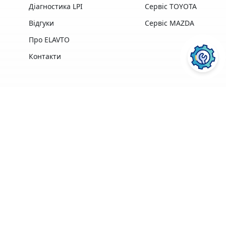
Діагностика LPI
Сервіс TOYOTA
Відгуки
Сервіс MAZDA
Про ELAVTO
Контакти
Переваги
Досвід роботи,
Професійна техніка
найкращі у своїй
та обладнання
галузі
найкращих
ПОСЛУГИ АВТОСЕРВІСУ
ELAVTO:
професіонали
виробників
Зручне
розташування
Понад 3500 клієнтів
поряд із Сервісним
Центром МВС
Ремонт двигуна
Діагностика
Кофе, Wi-Fi
Гарантія на
ПЕРЕЙТИ
ПЕРЕЙТИ
безкоштовно
виконані роботи