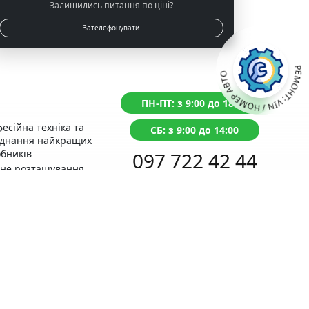
Залишились питання по ціні?
Зателефонувати
РЕМОНТ: VIN / НОМЕР АВТО
ПН-ПТ: з 9:00 до 18:00
есійна техніка та
СБ: з 9:00 до 14:00
аднання найкращих
бників
097 722 42 44
чне розташування
д із Сервісним
Перетелефонуємо протягом 1 хвилини
тром МВС
нтія на виконані
оти
Поставьте
питання ONLINE
ний прорахунок
Написати в Telegram
ості ремонту
відгуки справжні,
вірте самі!
раще місце для