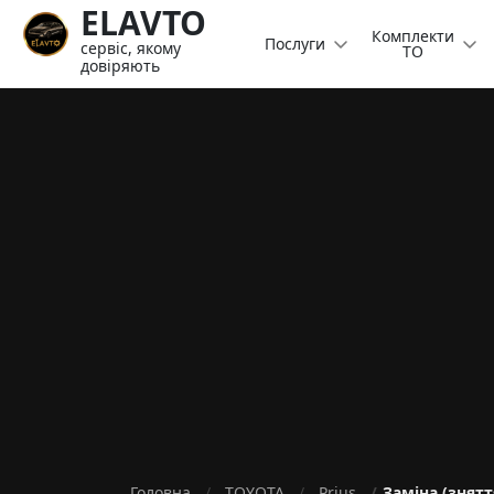
ELAVTO
Комплекти
Послуги
сервіс, якому
ТО
довіряють
Головна
TOYOTA
Prius
Заміна (знятт