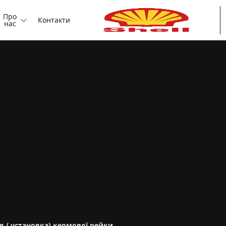
Про
Контакти
нас
я / установка) кермової рейки