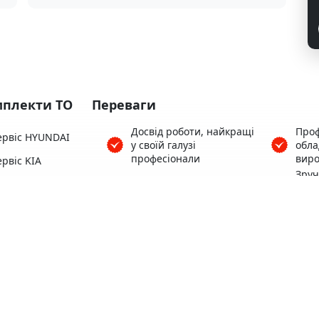
плекти ТО
Переваги
Досвід роботи, найкращі
Проф
ервіс HYUNDAI
у своїй галузі
обл
професіонали
виро
рвіс KIA
Зру
ервіс HONDA
Понад 3500 клієнтів
поря
Цен
ервіс SUBARU
Гара
Кофе, Wi-Fi безкоштовно
ервіс TOYOTA
роб
ервіс MAZDA
Теплий автосервіс для
Зруч
Вас та вашого авто
варт
Всі 
пере
Територія, що
Найк