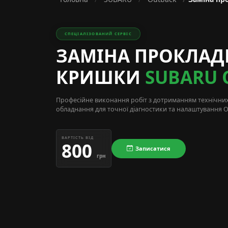
СПЕЦІАЛІЗОВАНИЙ СЕРВІС
ЗАМІНА ПРОКЛАД
КРИШКИ
SUBARU 
Професійне виконання робіт з дотриманням технічни
обладнання для точної діагностики та налаштування O
ВАРТІСТЬ ВІД
800
Записатися
грн