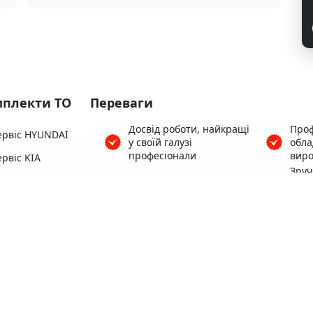
плекти ТО
Переваги
Досвід роботи, найкращі
Проф
ервіс HYUNDAI
у своїй галузі
обл
професіонали
виро
рвіс KIA
Зру
ервіс HONDA
Понад 3500 клієнтів
поря
Цен
ервіс SUBARU
Гара
Кофе, Wi-Fi безкоштовно
ервіс TOYOTA
роб
ервіс MAZDA
Теплий автосервіс для
Зруч
Вас та вашого авто
варт
Всі 
пере
Територія, що
Найк