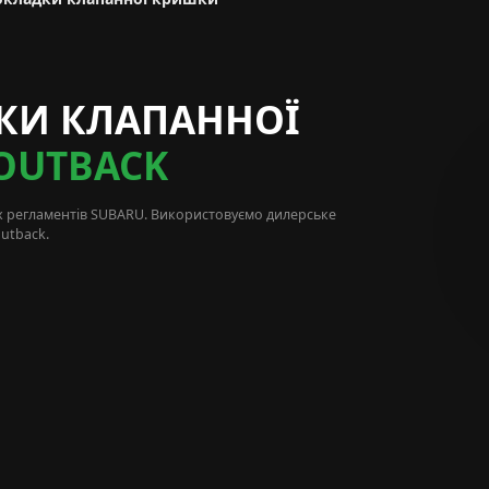
КИ КЛАПАННОЇ
OUTBACK
х регламентів
SUBARU
. Використовуємо дилерське
utback.