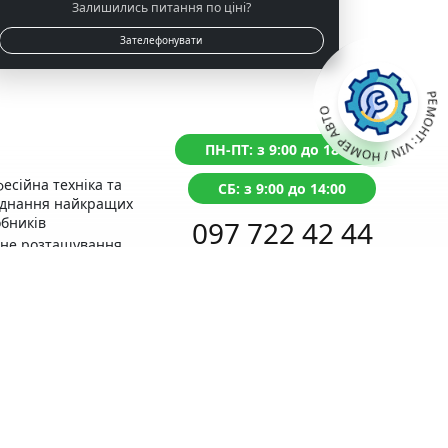
Залишились питання по ціні?
Зателефонувати
РЕМОНТ: VIN / НОМЕР АВТО
ПН-ПТ: з 9:00 до 18:00
есійна техніка та
СБ: з 9:00 до 14:00
аднання найкращих
бників
097 722 42 44
чне розташування
д із Сервісним
Перетелефонуємо протягом 1 хвилини
тром МВС
нтія на виконані
оти
Поставьте
питання ONLINE
ний прорахунок
Написати в Telegram
ості ремонту
відгуки справжні,
вірте самі!
раще місце для