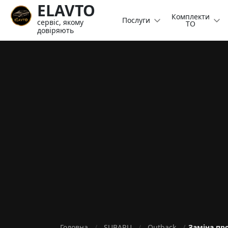
ELAVTO
Комплекти
Послуги
сервіс, якому
ТО
довіряють
Головна
SUBARU
Outback
Заміна пр