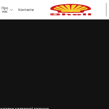
Про
Контакти
нас
окладки клапанної кришки