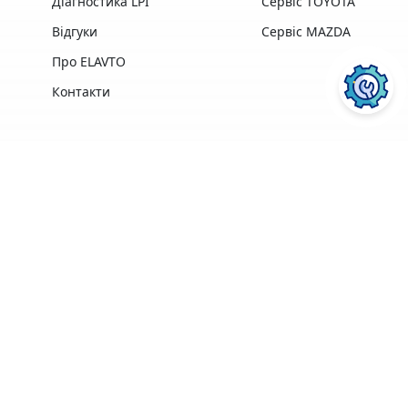
Діагностика LPI
Сервіс TOYOTA
Відгуки
Сервіс MAZDA
Про ELAVTO
Контакти
Переваги
Досвід роботи,
Професійна техніка
найкращі у своїй
та обладнання
ПОСЛУГИ АВТОСЕРВІСУ
ELAVTO:
галузі
найкращих
професіонали
виробників
Зручне
розташування
Понад 3500 клієнтів
поряд із Сервісним
Центром МВС
Ремонт двигуна
Діагностика
Кофе, Wi-Fi
Гарантія на
ПЕРЕЙТИ
ПЕРЕЙТИ
безкоштовно
виконані роботи