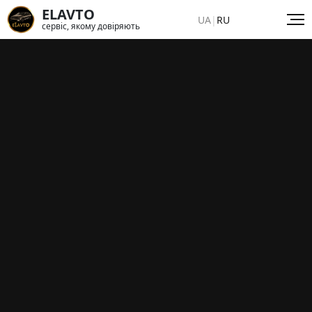
ELAVTO
UA
|
RU
сервіс, якому довіряють