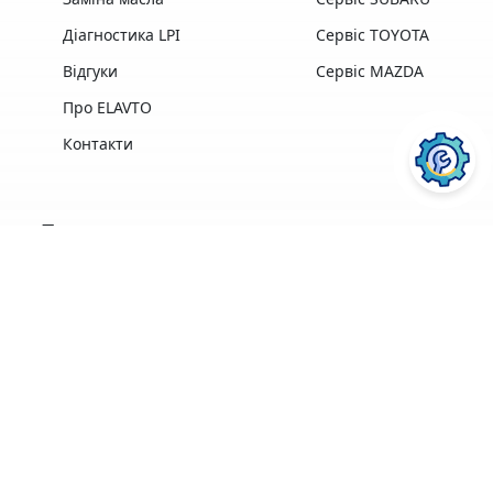
Діагностика LPI
Сервіс TOYOTA
Відгуки
Сервіс MAZDA
Про ELAVTO
Контакти
Переваги
Досвід роботи,
Професійна техніка
найкращі у своїй
та обладнання
галузі
найкращих
професіонали
виробників
ПОСЛУГИ АВТОСЕРВІСУ
ELAVTO:
Зручне
розташування
Понад 3500 клієнтів
поряд із Сервісним
Центром МВС
Ремонт двигуна
Діагностика
Кофе, Wi-Fi
Гарантія на
безкоштовно
виконані роботи