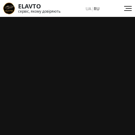
ELAVTO
UA
|
RU
сервіс, якому довіряють