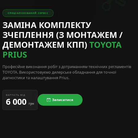
СПЕЦІАЛІЗОВАНИЙ СЕРВІС
ЗАМІНА КОМПЛЕКТУ
ЗЧЕПЛЕННЯ (З МОНТАЖЕМ /
ДЕМОНТАЖЕМ КПП)
TOYOTA
PRIUS
Професійне виконання робіт з дотриманням технічних регламентів
TOYOTA
. Використовуємо дилерське обладнання для точної
діагностики та налаштування Prius.
ВАРТІСТЬ ВІД
6 000
Записатися
грн