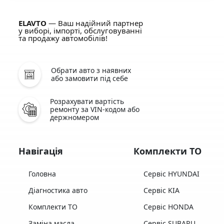
ELAVTO
— Ваш надійний партнер
у виборі, імпорті, обслуговуванні
та продажу автомобілів!
Обрати авто з наявних
або замовити під себе
Розрахувати вартість
ремонту за VIN-кодом або
держномером
Навігація
Комплекти ТО
Головна
Сервіс HYUNDAI
Діагностика авто
Сервіс KIA
Комплекти ТО
Сервіс HONDA
Заміна масла
Сервіс SUBARU