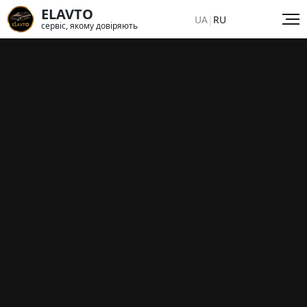
ELAVTO
UA
|
RU
сервіс, якому довіряють