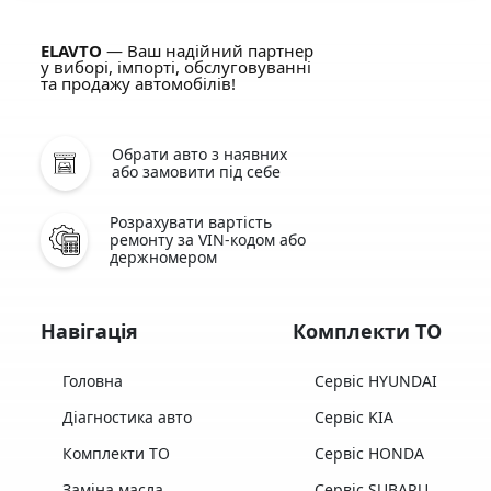
ELAVTO
— Ваш надійний партнер
у виборі, імпорті, обслуговуванні
та продажу автомобілів!
Обрати авто з наявних
або замовити під себе
Розрахувати вартість
ремонту за VIN-кодом або
держномером
Навігація
Комплекти ТО
Головна
Сервіс HYUNDAI
Діагностика авто
Сервіс KIA
Комплекти ТО
Сервіс HONDA
Заміна масла
Сервіс SUBARU