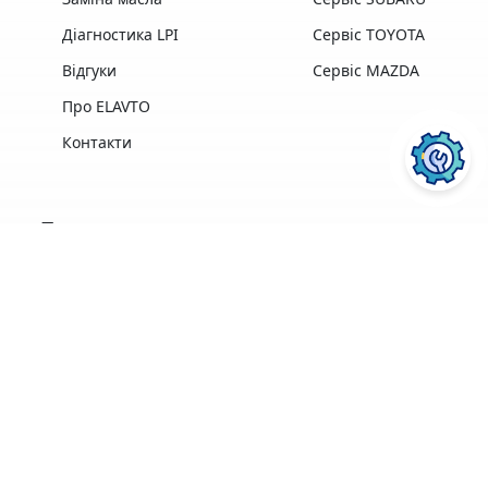
Діагностика LPI
Сервіс TOYOTA
Відгуки
Сервіс MAZDA
Про ELAVTO
Контакти
Переваги
Досвід роботи,
Професійна техніка
найкращі у своїй
та обладнання
галузі
найкращих
професіонали
виробників
ПОСЛУГИ АВТОСЕРВІСУ
ELAVTO:
Зручне
розташування
Понад 3500 клієнтів
поряд із Сервісним
Центром МВС
Ремонт двигуна
Діагностика
Кофе, Wi-Fi
Гарантія на
безкоштовно
виконані роботи