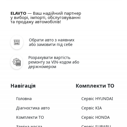
ELAVTO
— Ваш надійний партнер
у виборі, імпорті, обслуговуванні
та продажу автомобілів!
Обрати авто з наявних
або замовити під себе
Розрахувати вартість
ремонту за VIN-кодом або
держномером
Навігація
Комплекти ТО
Головна
Сервіс HYUNDAI
Діагностика авто
Сервіс KIA
Комплекти ТО
Сервіс HONDA
Заміна масла
Сервіс SUBARU