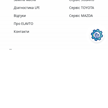
Діагностика LPI
Сервіс TOYOTA
Відгуки
Сервіс MAZDA
Про ELAVTO
Контакти
Переваги
Досвід роботи,
Професійна техніка
найкращі у своїй
та обладнання
галузі
найкращих
професіонали
виробників
ПОСЛУГИ АВТОСЕРВІСУ
ELAVTO:
Зручне
розташування
Понад 3500 клієнтів
поряд із Сервісним
Центром МВС
Ремонт двигуна
Діагностика
Кофе, Wi-Fi
Гарантія на
безкоштовно
виконані роботи