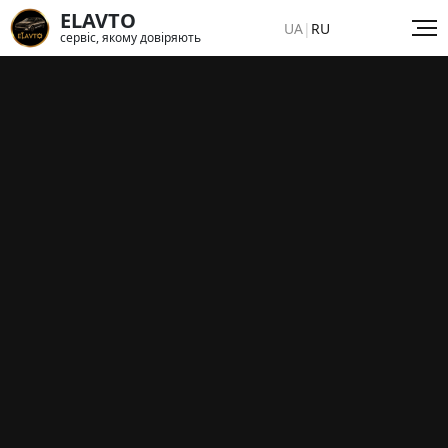
ELAVTO
UA
|
RU
сервіс, якому довіряють