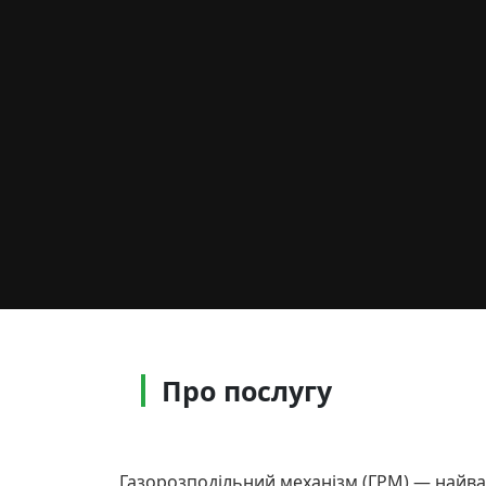
Про послугу
Газорозподільний механізм (ГРМ) — найв