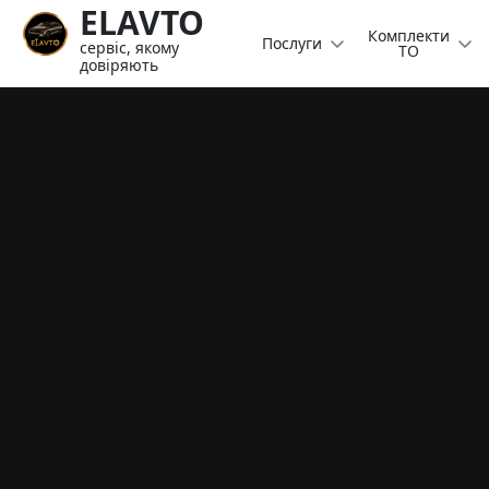
ELAVTO
Комплекти
Послуги
сервіс, якому
ТО
довіряють