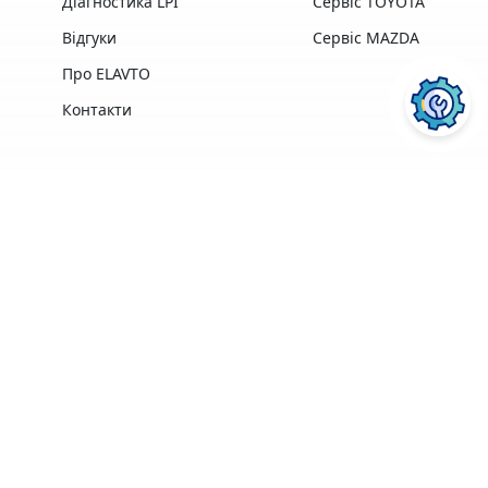
Діагностика LPI
Сервіс TOYOTA
Відгуки
Сервіс MAZDA
Про ELAVTO
Контакти
Переваги
Досвід роботи,
Професійна техніка
найкращі у своїй
та обладнання
ПОСЛУГИ АВТОСЕРВІСУ
ELAVTO:
галузі
найкращих
професіонали
виробників
Зручне
розташування
Понад 3500 клієнтів
поряд із Сервісним
Центром МВС
Ремонт двигуна
Діагностика
Кофе, Wi-Fi
Гарантія на
ПЕРЕЙТИ
ПЕРЕЙТИ
безкоштовно
виконані роботи