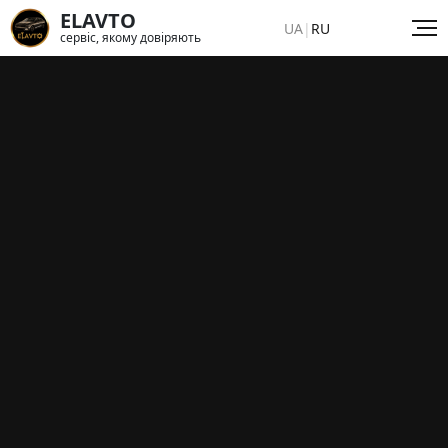
ELAVTO
UA
|
RU
сервіс, якому довіряють