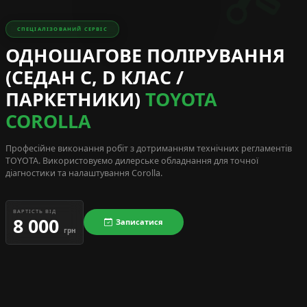
СПЕЦІАЛІЗОВАНИЙ СЕРВІС
ОДНОШАГОВЕ ПОЛІРУВАННЯ
(СЕДАН C, D КЛАС /
ПАРКЕТНИКИ)
TOYOTA
COROLLA
Професійне виконання робіт з дотриманням технічних регламентів
TOYOTA
. Використовуємо дилерське обладнання для точної
діагностики та налаштування Corolla.
ВАРТІСТЬ ВІД
8 000
Записатися
грн