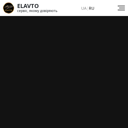
ELAVTO
UA
|
RU
сервіс, якому довіряють