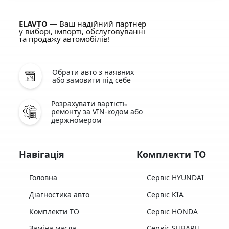
ELAVTO
— Ваш надійний партнер
у виборі, імпорті, обслуговуванні
та продажу автомобілів!
Обрати авто з наявних
або замовити під себе
Розрахувати вартість
ремонту за VIN-кодом або
держномером
Навігація
Комплекти ТО
Головна
Сервіс HYUNDAI
Діагностика авто
Сервіс KIA
Комплекти ТО
Сервіс HONDA
Заміна масла
Сервіс SUBARU