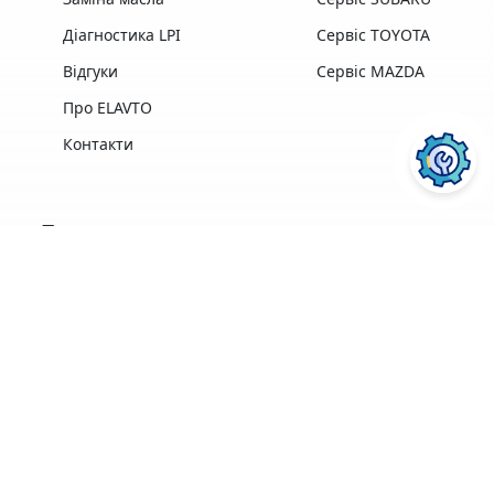
Діагностика LPI
Сервіс TOYOTA
Відгуки
Сервіс MAZDA
Про ELAVTO
Контакти
Переваги
Досвід роботи,
Професійна техніка
найкращі у своїй
та обладнання
галузі
найкращих
професіонали
виробників
ПОСЛУГИ АВТОСЕРВІСУ
ELAVTO:
Зручне
розташування
Понад 3500 клієнтів
поряд із Сервісним
Центром МВС
Ремонт двигуна
Діагностика
Кофе, Wi-Fi
Гарантія на
безкоштовно
виконані роботи