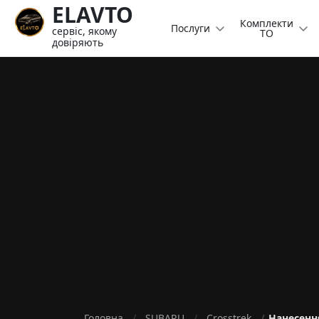
ELAVTO
Комплекти
Послуги
сервіс, якому
ТО
довіряють
Головна
SUBARU
Crosstrek
Нанесення