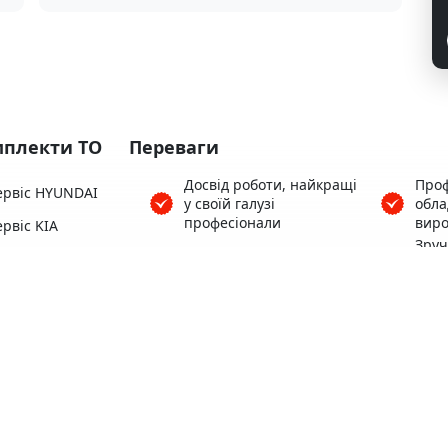
плекти ТО
Переваги
Досвід роботи, найкращі
Проф
ервіс HYUNDAI
у своїй галузі
обл
професіонали
виро
рвіс KIA
Зру
ервіс HONDA
Понад 3500 клієнтів
поря
Цен
ервіс SUBARU
Гара
Кофе, Wi-Fi безкоштовно
ервіс TOYOTA
роб
ервіс MAZDA
Теплий автосервіс для
Зруч
Вас та вашого авто
варт
Всі 
пере
Територія, що
Найк