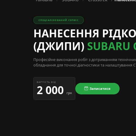
СПЕЦІАЛІЗОВАНИЙ СЕРВІС
НАНЕСЕННЯ РІДКО
(ДЖИПИ)
SUBARU 
Професійне виконання робіт з дотриманням технічни
обладнання для точної діагностики та налаштування Cr
ВАРТІСТЬ ВІД
2 000
Записатися
грн