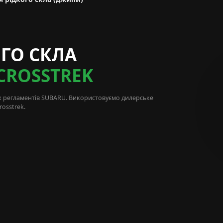
ГО СКЛА
CROSSTREK
х регламентів
SUBARU
. Використовуємо дилерське
osstrek.