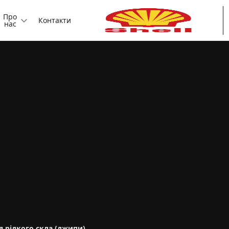
Про
Контакти
нас
 рідкого скла (джипи)