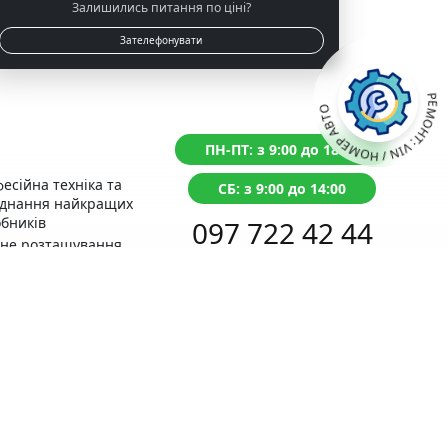
Залишились питання по ціні?
Зателефонувати
РЕМОНТ: VIN / НОМЕР АВТО
ПН-ПТ: з 9:00 до 18:00
есійна техніка та
СБ: з 9:00 до 14:00
аднання найкращих
бників
097 722 42 44
чне розташування
д із Сервісним
Перетелефонуємо протягом 1 хвилини
тром МВС
нтія на виконані
оти
Поставьте
питання ONLINE
ний прорахунок
Написати в Telegram
ості ремонту
відгуки справжні,
вірте самі!
раще місце для