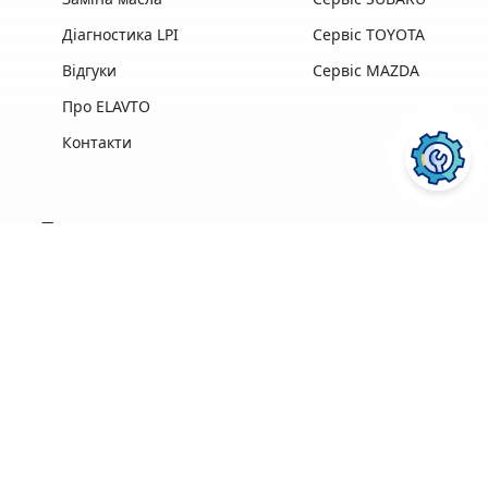
Діагностика LPI
Сервіс TOYOTA
Відгуки
Сервіс MAZDA
Про ELAVTO
Контакти
Переваги
Досвід роботи,
Професійна техніка
найкращі у своїй
та обладнання
галузі
найкращих
професіонали
виробників
ПОСЛУГИ АВТОСЕРВІСУ
ELAVTO:
Зручне
розташування
Понад 3500 клієнтів
поряд із Сервісним
Центром МВС
Ремонт двигуна
Діагностика
Кофе, Wi-Fi
Гарантія на
безкоштовно
виконані роботи