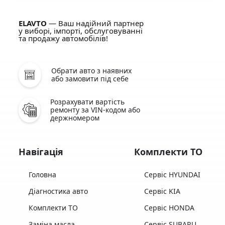
ELAVTO
— Ваш надійний партнер
у виборі, імпорті, обслуговуванні
та продажу автомобілів!
Обрати авто з наявних
або замовити під себе
Розрахувати вартість
ремонту за VIN-кодом або
держномером
Навігація
Комплекти ТО
Головна
Сервіс HYUNDAI
Діагностика авто
Сервіс KIA
Комплекти ТО
Сервіс HONDA
Заміна масла
Сервіс SUBARU