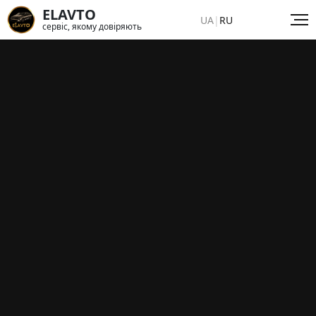
ELAVTO
UA
|
RU
сервіс, якому довіряють