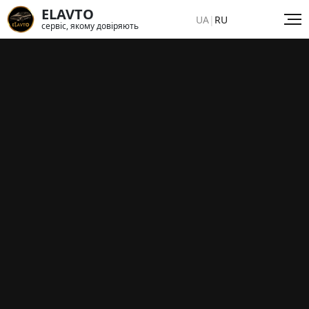
ELAVTO
UA
|
RU
сервіс, якому довіряють