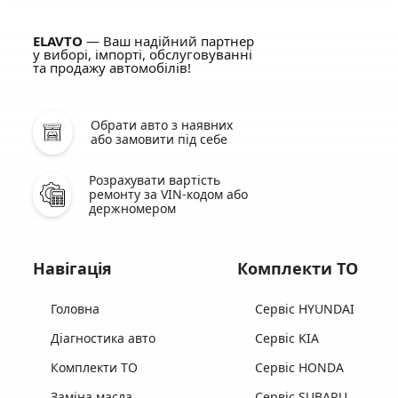
ELAVTO
— Ваш надійний партнер
у виборі, імпорті, обслуговуванні
та продажу автомобілів!
Обрати авто з наявних
або замовити під себе
Розрахувати вартість
ремонту за VIN-кодом або
держномером
Навігація
Комплекти ТО
Головна
Сервіс HYUNDAI
Діагностика авто
Сервіс KIA
Комплекти ТО
Сервіс HONDA
Заміна масла
Сервіс SUBARU