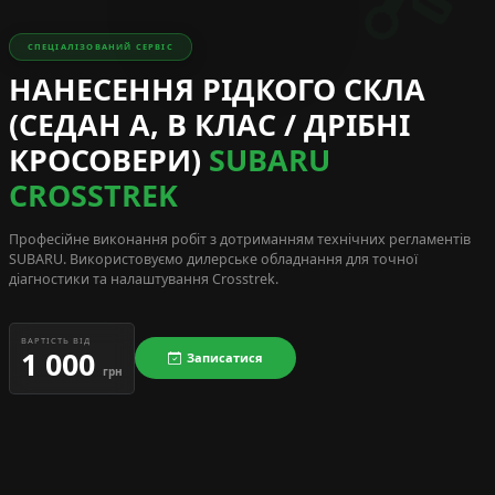
СПЕЦІАЛІЗОВАНИЙ СЕРВІС
НАНЕСЕННЯ РІДКОГО СКЛА
(СЕДАН A, B КЛАС / ДРІБНІ
КРОСОВЕРИ)
SUBARU
CROSSTREK
Професійне виконання робіт з дотриманням технічних регламентів
SUBARU
. Використовуємо дилерське обладнання для точної
діагностики та налаштування Crosstrek.
ВАРТІСТЬ ВІД
1 000
Записатися
грн