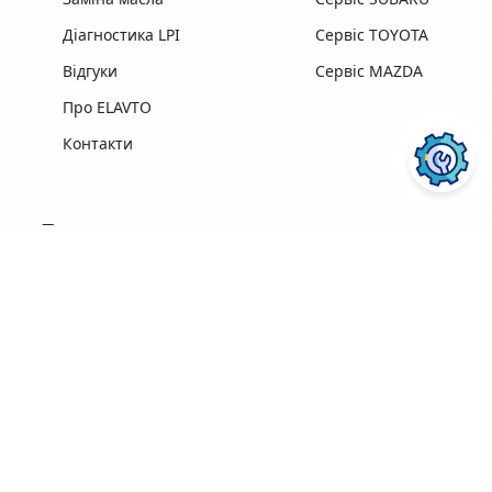
Діагностика LPI
Сервіс TOYOTA
Відгуки
Сервіс MAZDA
Про ELAVTO
Контакти
Переваги
Досвід роботи,
Професійна техніка
найкращі у своїй
та обладнання
галузі
найкращих
професіонали
виробників
ПОСЛУГИ АВТОСЕРВІСУ
ELAVTO:
Зручне
розташування
Понад 3500 клієнтів
поряд із Сервісним
Центром МВС
Ремонт двигуна
Діагностика
Кофе, Wi-Fi
Гарантія на
безкоштовно
виконані роботи