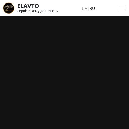
ELAVTO
UA
|
RU
сервіс, якому довіряють