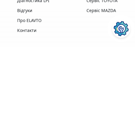
Діагностика LPI
Сервіс TOYOTA
Відгуки
Сервіс MAZDA
Про ELAVTO
Контакти
Переваги
Досвід роботи,
Професійна техніка
найкращі у своїй
та обладнання
ПОСЛУГИ АВТОСЕРВІСУ
ELAVTO:
галузі
найкращих
професіонали
виробників
Зручне
розташування
Понад 3500 клієнтів
поряд із Сервісним
Центром МВС
Ремонт двигуна
Діагностика
Кофе, Wi-Fi
Гарантія на
ПЕРЕЙТИ
ПЕРЕЙТИ
безкоштовно
виконані роботи